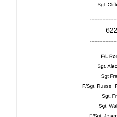
Sgt. Clif
-
-
-
-
-
-
-
-
-
-
-
-
-
-
-
-
-
62
-
-
-
-
-
-
-
-
-
-
-
-
-
-
-
-
-
F/L Ro
Sgt. Ale
Sgt Fr
F/Sgt. Russell
Sgt. F
Sgt. Wa
F/Sgt. Jose