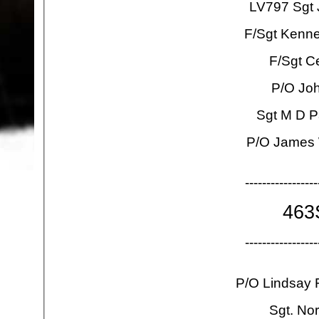
LV797 Sgt
F/Sgt Kenn
F/Sgt Ce
P/O Jo
Sgt M D P
P/O James 
-
-
-
-
-
-
-
-
-
-
-
-
-
-
-
-
-
463
-
-
-
-
-
-
-
-
-
-
-
-
-
-
-
-
-
P/O Lindsay 
Sgt. No