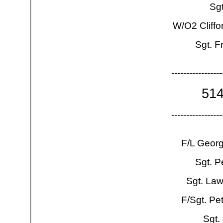
Sgt
W/O2 Cliffo
Sgt. F
-
-
-
-
-
-
-
-
-
-
-
-
-
-
-
-
-
51
-
-
-
-
-
-
-
-
-
-
-
-
-
-
-
-
-
F/L Geor
Sgt. P
Sgt. Law
F/Sgt. Pe
Sgt.