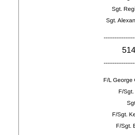
Sgt. Reg
Sgt. Alexa
-
-
-
-
-
-
-
-
-
-
-
-
-
-
-
-
-
51
-
-
-
-
-
-
-
-
-
-
-
-
-
-
-
-
-
F/L George
F/Sgt.
Sg
F/Sgt. K
F/Sgt. 