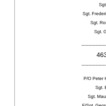
Sgt
Sgt. Freder
Sgt. Ro
Sgt. 
-
-
-
-
-
-
-
-
-
-
-
-
-
-
-
-
-
46
-
-
-
-
-
-
-
-
-
-
-
-
-
-
-
-
-
P/O Peter
Sgt.
Sgt. Mau
F/Sgt. Geo