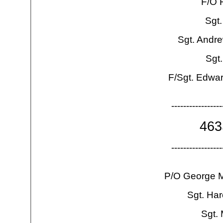
F/O F
Sgt.
Sgt. Andr
Sgt
F/Sgt. Edwar
-
-
-
-
-
-
-
-
-
-
-
-
-
-
-
-
-
46
-
-
-
-
-
-
-
-
-
-
-
-
-
-
-
-
-
P/O George 
Sgt. Har
Sgt.