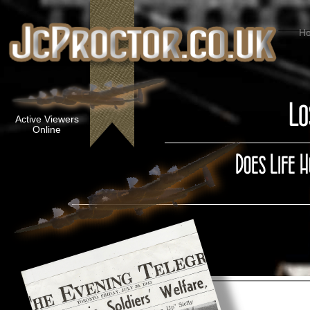
H
Active Viewers
Online