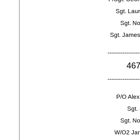
Sgt. Lau
Sgt. No
Sgt. James
-
-
-
-
-
-
-
-
-
-
-
-
-
-
-
-
-
46
-
-
-
-
-
-
-
-
-
-
-
-
-
-
-
-
-
P/O Alex
Sgt.
Sgt. N
W/O2 Jan