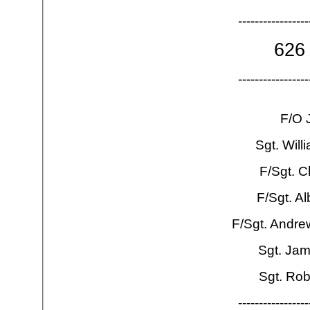
-
-
-
-
-
-
-
-
-
-
-
-
-
-
-
-
-
626
-
-
-
-
-
-
-
-
-
-
-
-
-
-
-
-
-
F/O 
Sgt. Wil
F/Sgt. C
F/Sgt. Al
F/Sgt. Andr
Sgt. Ja
Sgt. Rob
-
-
-
-
-
-
-
-
-
-
-
-
-
-
-
-
-