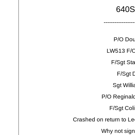
640Sq
-
-
-
-
-
-
-
-
-
-
-
-
-
-
-
-
-
P/O Dou
LW513 F/O
F/Sgt St
F/Sgt 
Sgt Will
P/O Reginal
F/Sgt Col
Crashed on return to Lec
Why not sig