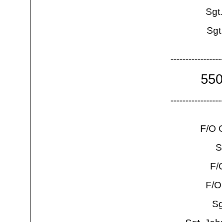
Sgt
Sgt
-
-
-
-
-
-
-
-
-
-
-
-
-
-
-
-
-
55
-
-
-
-
-
-
-
-
-
-
-
-
-
-
-
-
-
F/O 
S
F/
F/O
Sg