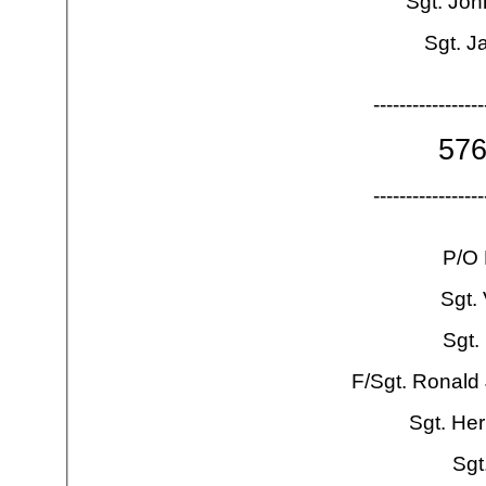
Sgt. Jo
Sgt. J
-
-
-
-
-
-
-
-
-
-
-
-
-
-
-
-
-
57
-
-
-
-
-
-
-
-
-
-
-
-
-
-
-
-
-
P/O 
Sgt.
Sgt.
F/Sgt. Ronald
Sgt. He
Sgt