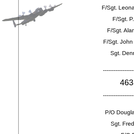
F/Sgt. Leon
F/Sgt. 
F/Sgt. Ala
F/Sgt. Joh
Sgt. Den
-
-
-
-
-
-
-
-
-
-
-
-
-
-
-
-
-
46
-
-
-
-
-
-
-
-
-
-
-
-
-
-
-
-
-
P/O Dougl
Sgt. Fre