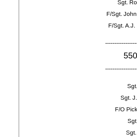
Sgt. R
F/Sgt. John
F/Sgt. A.J
-
-
-
-
-
-
-
-
-
-
-
-
-
-
-
-
-
55
-
-
-
-
-
-
-
-
-
-
-
-
-
-
-
-
-
Sgt
Sgt. J
F/O Pic
Sgt
Sgt