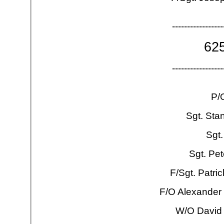
-
-
-
-
-
-
-
-
-
-
-
-
-
-
-
-
-
62
-
-
-
-
-
-
-
-
-
-
-
-
-
-
-
-
-
P/
Sgt. Sta
Sgt
Sgt. Pe
F/Sgt. Patr
F/O Alexander
W/O David