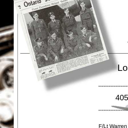
Lo
-
-
-
-
-
-
-
-
-
-
-
-
-
-
-
-
-
40
-
-
-
-
-
-
-
-
-
-
-
-
-
-
-
-
-
F/Lt Warren