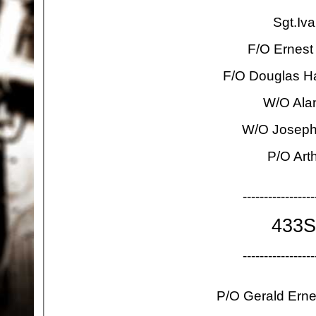
Sgt.Iv
F/O Ernest
F/O Douglas H
W/O Alan
W/O Joseph
P/O Art
-
-
-
-
-
-
-
-
-
-
-
-
-
-
-
-
-
433Sq
-
-
-
-
-
-
-
-
-
-
-
-
-
-
-
-
-
P/O Gerald Ern